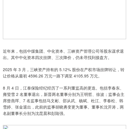
近年来，包括中煤集团、中化资本、三峡资产管理公司等股东谋求退
出。其中中化资本四次挂牌、三次降价，仍未寻找到接盘方。
2025 年 3 月，三峡资产持有的 5.12% 股份在产权市场挂牌转让，转
让价格从最初 4596.26 万元一路下调至 4105.95 万元。
8 月 4 日，江泰保险经纪经历了一系列董监高的更迭。包括李春东、
雍莹雪 2 名董事退出，新晋两名董事分别为王明哲、徐波；监事会主
席曾燕珲、7 名监事包括马文彬、邵从武、杨斌、杜江、李春松、韩
雪婷、张金退出，此前的监事胡晓勇变更为董事。董事长沈开涛，两
名副董事长分别为沈昆晨和彭陆强。