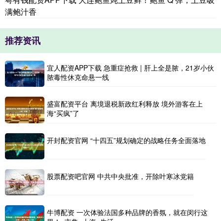
满鲍汁香
推荐资讯
宜人配资APP下载 急重症抢救 | 肝上全是脓，21岁小伙
脓毒性休克命悬一线
盛富配资平台 离境退税新政红利释放 境外游客在上
海“买疯”了
开封配资官网 “十四五”规划确定的战略任务全面落地
股票配资吧官网 中共中央批准，开除叶寒冰党籍
牛博配资 一次体验法国多种品牌的香氛，就在闵行这