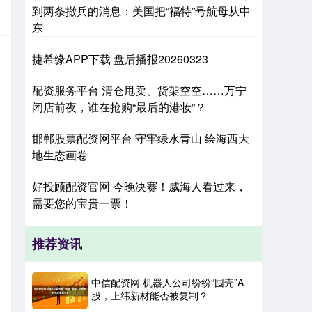
到两条撤兵的消息：美国把“福特”号航母从中
东
捷希缘APP下载 盘后播报20260323
配资服务平台 清仓甩卖、货架空空……万宁
闭店前夜，谁在抢购“最后的港妆”？
邯郸股票配资网平台 守牢绿水青山 绘海西大
地生态画卷
好投顾配资官网 今晚决赛！威海人看过来，
需要您的宝贵一票！
推荐资讯
中信配资网 机器人公司纷纷“囤壳”A
股，上纬新材能否被复制？