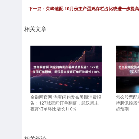
下一篇：
荣峰速配 10月份主产蛋鸡存栏占比或进一步提高
相关文章
金御网官网 淘宝闪购发布暑期消费报
怎么股票配
告：127城夜间订单翻倍，武汉周末
持腾讯控股“
夜宵订单环比增长110%
超预期
相关评论