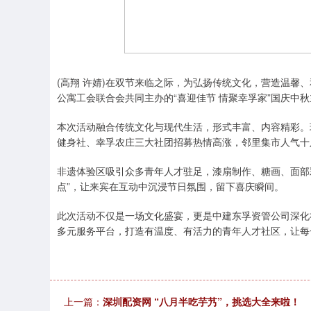
(高翔 许婧)在双节来临之际，为弘扬传统文化，营造温馨
公寓工会联合会共同主办的“喜迎佳节 情聚幸孚家”国庆中
本次活动融合传统文化与现代生活，形式丰富、内容精彩。
健身社、幸孚农庄三大社团招募热情高涨，邻里集市人气十
非遗体验区吸引众多青年人才驻足，漆扇制作、糖画、面部彩
点”，让来宾在互动中沉浸节日氛围，留下喜庆瞬间。
此次活动不仅是一场文化盛宴，更是中建东孚资管公司深化
多元服务平台，打造有温度、有活力的青年人才社区，让每
上一篇：
深圳配资网 “八月半吃芋艿”，挑选大全来啦！