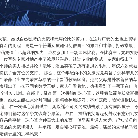
的小女孩。她以自己独特的天赋和无与伦比的努力，在这片广袤的土地上演绎
奋斗的历程，更是一个普通女孩如何凭借自己的努力和才华，打破常规、
潘晶凭借自己超凡的实力，成功参加了一场国际比赛。在比赛中，她用实
一位军队专家对她产生了浓厚的兴趣。经过专业的测试，专家们得出了一
个师的实力相提并论！最终，潘晶突破了所有常规的限制，年仅六岁就被
提供了全方位的支持。 那么，这个年纪尚小的女孩究竟具备了怎样非凡
才** 潘晶出生在内蒙古草原的一个普通牧民家庭。她的父母是朴素善良的草
表现出了与众不同的数学天赋，家人们看着她，仿佛看到了一颗正在冉冉
去全托幼儿园。在那里，潘晶第一次接触到珠心算，这项看似简单却极富
趣。她总是能在课外时间里，聚精会神地练习，不知疲倦，结果也很快在
注意。在一次珠心算测试中，她以遥不可及的成绩击败了所有同龄孩子，
老师们都对这个小女孩寄予厚望。 然而，潘晶的父母起初并没有意识到
容易的事情，珠心算这种高大上的东西，似乎离普通人太远。得知父母的
潘晶的天赋和潜力，并承诺一定会精心培养她。最终，潘晶的父母被马老
培训班里的别样风景**