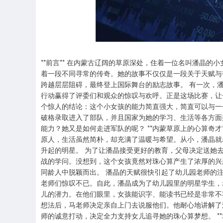
**前言** 在内蒙古辽阔的草原深处，住着一位名叫潘晶
着一段不同寻常的传奇。她的故事不仅仅是一段关于天赋与
跨越层层阻碍，最终登上国际舞台的励志故事。 有一次，
行动赢得了评委们和观众的惊叹与欢呼。正是这场比赛，让
个惊人的结论：这个小女孩的能力简直强大，简直可以与一
破格录取进入了部队，并且国家为她的学习、生活等各方面
能力？她又是如何走进军队的呢？ **内蒙草原上的心算奇
原人，生活虽然简朴，却充满了温暖与希望。从小，潘晶就
升起的明星。 为了让潘晶接受更好的教育，父母决定送她
战的学问。没想到，这个女孩竟然对珠心算产生了浓厚的兴
同龄人中脱颖而出。 潘晶的天赋很快引起了幼儿园老师的
老师们惊叹不已。自此，潘晶成为了幼儿园里的明星学生，
儿的潜力。在他们眼里，女孩能识字、能读书已经是非常不
想法后，马老师决定亲自上门去说服他们。他耐心地讲解了
师的诚意打动，决定全力支持女儿追寻她的珠心算梦想。 **