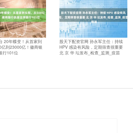
台 20年蝶变！从首家到
股天下配资官网 孙永军主任：持续
0亿到23000亿！徽商银
HPV 感染有风险，定期筛查很重要
行101位
北 京 华 坛发布_检查_监测_疫苗