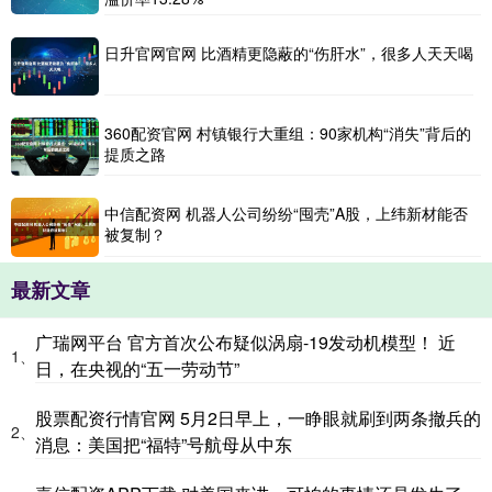
日升官网官网 比酒精更隐蔽的“伤肝水”，很多人天天喝
360配资官网 村镇银行大重组：90家机构“消失”背后的
提质之路
中信配资网 机器人公司纷纷“囤壳”A股，上纬新材能否
被复制？
最新文章
广瑞网平台 官方首次公布疑似涡扇-19发动机模型！ 近
1、
日，在央视的“五一劳动节”
股票配资行情官网 5月2日早上，一睁眼就刷到两条撤兵的
2、
消息：美国把“福特”号航母从中东