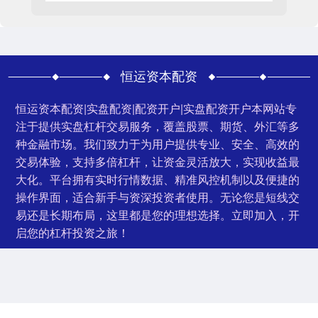
恒运资本配资
恒运资本配资|实盘配资|配资开户|实盘配资开户本网站专
注于提供实盘杠杆交易服务，覆盖股票、期货、外汇等多
种金融市场。我们致力于为用户提供专业、安全、高效的
交易体验，支持多倍杠杆，让资金灵活放大，实现收益最
大化。平台拥有实时行情数据、精准风控机制以及便捷的
操作界面，适合新手与资深投资者使用。无论您是短线交
易还是长期布局，这里都是您的理想选择。立即加入，开
启您的杠杆投资之旅！