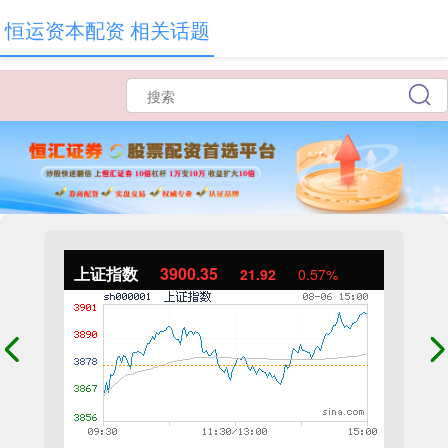
恒运资本配资 相关话题
上证指数
3900.35
21.92
0.57%