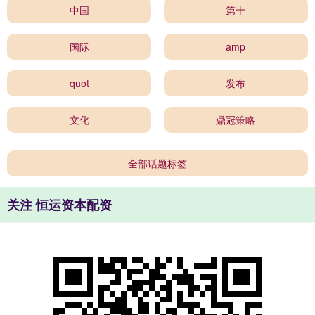
中国
第十
国际
amp
quot
发布
文化
鼎冠策略
全部话题标签
关注 恒运资本配资