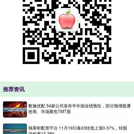
推荐资讯
数魅优配 54家公司发布半年报业绩预告，部分预增股遭
抢筹、市场聚焦TMT股
钱掌柜配资平台 11月19日春23转债上涨0.37%，转股
溢价率13.28%